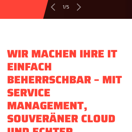
1/5
Vorheriges Thema
Nächstes Thema
WIR MACHEN IHRE IT
EINFACH
BEHERRSCHBAR – MIT
SERVICE
MANAGEMENT,
SOUVERÄNER CLOUD
UND ECHTER